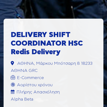
DELIVERY SHIFT
COORDINATOR HSC
Redis Delivery
ΑΘΗΝΑ, Μάρκου Μπότσαρη 8 18233
ΑΘΗΝΑ GRC
E-Commerce
Αορίστου χρόνου
Πλήρης Aπασχόληση
Alpha Beta