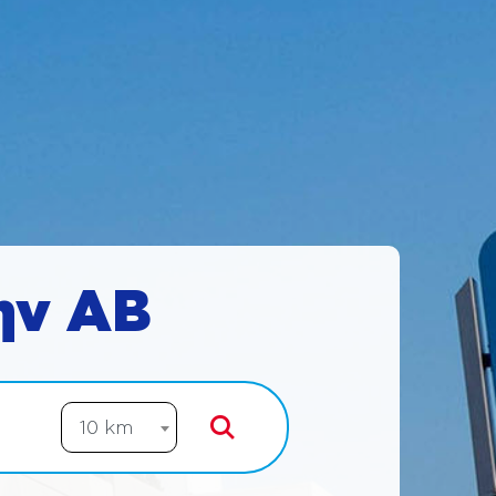
ην ΑΒ
10 km