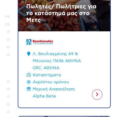
Πωλητές/ Πωλήτριες για
το κατάστημά μας στο
79
Μετς
23
4
2
6
Λ. Βουλιαγμένης 69 &
2
Μένωνος 11636 ΑΘΗΝΑ
GRC, ΑΘΗΝΑ
Καταστήματα
Αορίστου χρόνου
1
Μερική Aπασχόληση
2
Alpha Beta
1
2
2