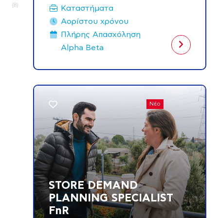
8
Καταστήματα
Αορίστου χρόνου
Πλήρης Aπασχόληση
Alpha Beta
Νέο
STORE DEMAND
PLANNING SPECIALIST
FnR