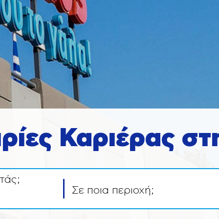
ιρίες Καριέρας στ
τάς;
Σε ποια περιοχή;