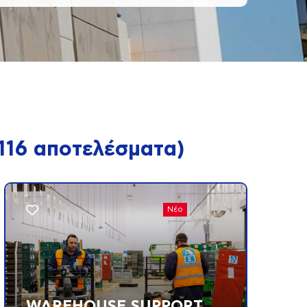
116
αποτελέσματα
)
Νέο
WAREHOUSE SUPPORT