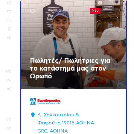
2
Νέο
77
22
1
2
Πωλητές/ Πωλήτριες για
το κατάστημά μας στον
19
Ωρωπό
89
8
Λ. Χαλκουτσίου &
64
Φαφούτη 19015 ΑΘΗΝΑ
44
GRC, ΑΘΗΝΑ