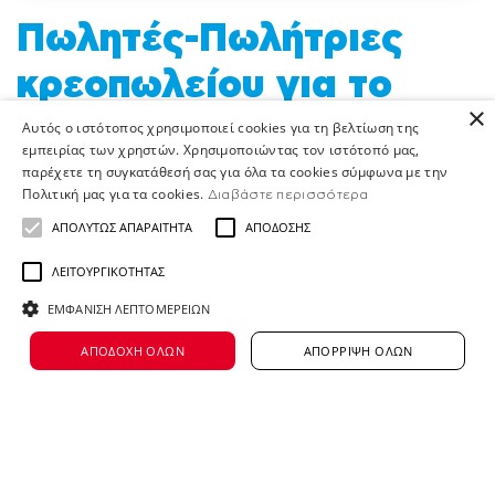
Πωλητές-Πωλήτριες
κρεοπωλείου για το
×
κατάστημά μας στα
Αυτός ο ιστότοπος χρησιμοποιεί cookies για τη βελτίωση της
εμπειρίας των χρηστών. Χρησιμοποιώντας τον ιστότοπό μας,
Κύθηρα
παρέχετε τη συγκατάθεσή σας για όλα τα cookies σύμφωνα με την
Πολιτική μας για τα cookies.
Διαβάστε περισσότερα
ΑΠΟΛΎΤΩΣ ΑΠΑΡΑΊΤΗΤΑ
ΑΠΌΔΟΣΗΣ
ΛΕΙΤΟΥΡΓΙΚΌΤΗΤΑΣ
Η κενή αυτή θέση δεν είναι πλέον διαθέσιμη
ΕΜΦΆΝΙΣΗ ΛΕΠΤΟΜΕΡΕΙΏΝ
Ο Όμιλος ΑΛΦΑ ΒΗΤΑ
ΑΠΟΔΟΧΉ ΌΛΩΝ
ΑΠΌΡΡΙΨΗ ΌΛΩΝ
ΒΑΣΙΛΟΠΟΥΛΟΣ είναι μία από τις
μεγαλύτερες αλυσίδες στο χώρο
εμπορίας τροφίμων με περισσότερα