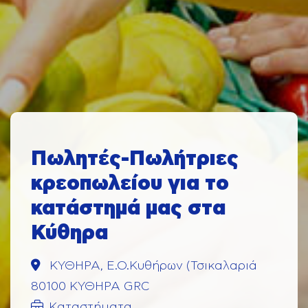
Πωλητές-Πωλήτριες
κρεοπωλείου για το
κατάστημά μας στα
Κύθηρα
ΚΥΘΗΡΑ, Ε.Ο.Κυθήρων (Τσικαλαριά
80100 ΚΥΘΗΡΑ GRC
Καταστήματα