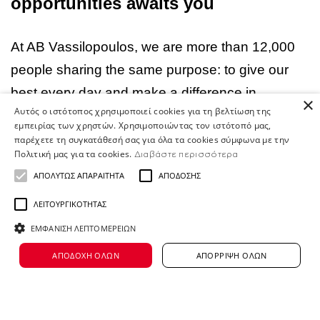
opportunities awaits you
At AB Vassilopoulos, we are more than 12,000
people sharing the same purpose: to give our
best every day and make a difference in
×
Αυτός ο ιστότοπος χρησιμοποιεί cookies για τη βελτίωση της
people’s lives. With a presence across Greece -
εμπειρίας των χρηστών. Χρησιμοποιώντας τον ιστότοπό μας,
from stores and offices to distribution centers
παρέχετε τη συγκατάθεσή σας για όλα τα cookies σύμφωνα με την
Πολιτική μας για τα cookies.
Διαβάστε περισσότερα
and our Home Shop Center with more than 500
ΑΠΟΛΎΤΩΣ ΑΠΑΡΑΊΤΗΤΑ
ΑΠΌΔΟΣΗΣ
Job roles - we offer countless opportunities for
ΛΕΙΤΟΥΡΓΙΚΌΤΗΤΑΣ
growth, in an environment that respects and
supports every team member. As part of the
ΕΜΦΆΝΙΣΗ ΛΕΠΤΟΜΕΡΕΙΏΝ
global
Ahold Delhaize
group and one of the
ΑΠΟΔΟΧΉ ΌΛΩΝ
ΑΠΌΡΡΙΨΗ ΌΛΩΝ
most dynamic brands in Greece, we are proud to
Διάβασε περισσότερα για τη
consistently be recognized as a
Top Employer.
συγκεκριμένη θέση