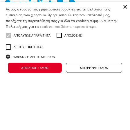
Specialist-FnR
×
Αυτός ο ιστότοπος χρησιμοποιεί cookies για τη βελτίωση της
εμπειρίας των χρηστών. Χρησιμοποιώντας τον ιστότοπό μας,
παρέχετε τη συγκατάθεσή σας για όλα τα cookies σύμφωνα με την
Πολιτική μας για τα cookies.
Διαβάστε περισσότερα
Η κενή αυτή θέση δεν είναι πλέον διαθέσιμη
ΑΠΟΛΎΤΩΣ ΑΠΑΡΑΊΤΗΤΑ
ΑΠΌΔΟΣΗΣ
Location
ΛΕΙΤΟΥΡΓΙΚΌΤΗΤΑΣ
Perissos
ΕΜΦΆΝΙΣΗ ΛΕΠΤΟΜΕΡΕΙΏΝ
ΑΠΟΔΟΧΉ ΌΛΩΝ
ΑΠΌΡΡΙΨΗ ΌΛΩΝ
Job’s Purpose
DC Demand Planning Specialist is a member
of the DC Forecasting & Replenishment team,
member of Operations & Supply Chain Dep in