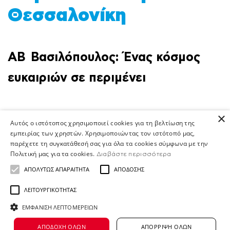
Θεσσαλονίκη
ΑΒ Βασιλόπουλος: Ένας κόσμος
ευκαιριών σε περιμένει
×
Αυτός ο ιστότοπος χρησιμοποιεί cookies για τη βελτίωση της
εμπειρίας των χρηστών. Χρησιμοποιώντας τον ιστότοπό μας,
την ΑΒ Βασιλόπουλος, είμαστε
Σ
παρέχετε τη συγκατάθεσή σας για όλα τα cookies σύμφωνα με την
περισσότεροι από 12.000 άνθρωποι
Πολιτική μας για τα cookies.
Διαβάστε περισσότερα
που μοιραζόμαστε τον ίδιο σκοπό: να δίνουμε κ
ΑΠΟΛΎΤΩΣ ΑΠΑΡΑΊΤΗΤΑ
ΑΠΌΔΟΣΗΣ
εαυτό για
ΛΕΙΤΟΥΡΓΙΚΌΤΗΤΑΣ
να κάνουμε τη διαφορά στις ζωές των ανθρώπων.
ΕΜΦΆΝΙΣΗ ΛΕΠΤΟΜΕΡΕΙΏΝ
- από καταστήματα
ΑΠΟΔΟΧΉ ΌΛΩΝ
ΑΠΌΡΡΙΨΗ ΌΛΩΝ