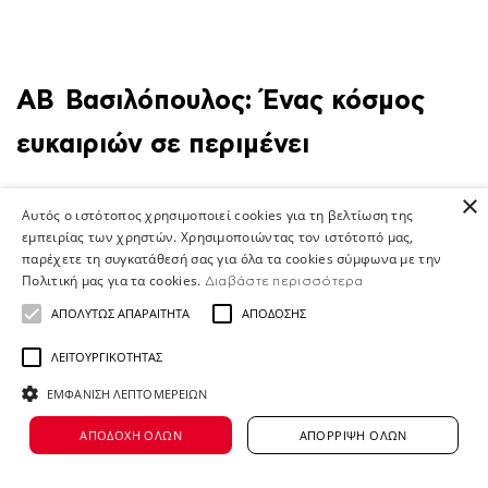
ΑΒ Βασιλόπουλος: Ένας κόσμος
ευκαιριών σε περιμένει
×
Αυτός ο ιστότοπος χρησιμοποιεί cookies για τη βελτίωση της
εμπειρίας των χρηστών. Χρησιμοποιώντας τον ιστότοπό μας,
παρέχετε τη συγκατάθεσή σας για όλα τα cookies σύμφωνα με την
Στην ΑΒ Βασιλόπουλος, είμαστε
Πολιτική μας για τα cookies.
Διαβάστε περισσότερα
περισσότεροι από 12.000 άνθρωποι
ΑΠΟΛΎΤΩΣ ΑΠΑΡΑΊΤΗΤΑ
ΑΠΌΔΟΣΗΣ
που μοιραζόμαστε τον ίδιο σκοπό: να δίνουμε κ
ΛΕΙΤΟΥΡΓΙΚΌΤΗΤΑΣ
εαυτό για
ΕΜΦΆΝΙΣΗ ΛΕΠΤΟΜΕΡΕΙΏΝ
να κάνουμε τη διαφορά στις ζωές των ανθρώπων.
ΑΠΟΔΟΧΉ ΌΛΩΝ
ΑΠΌΡΡΙΨΗ ΌΛΩΝ
- από καταστήματα
και κεντρικά γραφεία μέχρι κέντρα διανομής