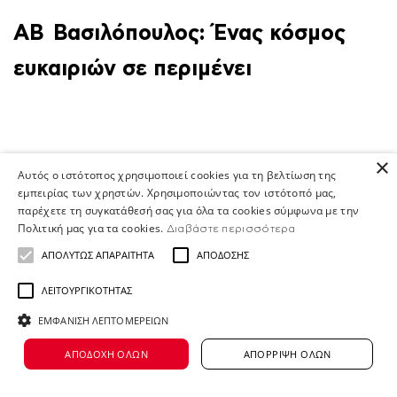
ΑΒ Βασιλόπουλος: Ένας κόσμος
ευκαιριών σε περιμένει
×
Στην ΑΒ Βασιλόπουλος, είμαστε
Αυτός ο ιστότοπος χρησιμοποιεί cookies για τη βελτίωση της
εμπειρίας των χρηστών. Χρησιμοποιώντας τον ιστότοπό μας,
περισσότεροι από 12.000 άνθρωποι
παρέχετε τη συγκατάθεσή σας για όλα τα cookies σύμφωνα με την
που μοιραζόμαστε τον ίδιο σκοπό: να δίνουμε κ
Πολιτική μας για τα cookies.
Διαβάστε περισσότερα
εαυτό για
ΑΠΟΛΎΤΩΣ ΑΠΑΡΑΊΤΗΤΑ
ΑΠΌΔΟΣΗΣ
να κάνουμε τη διαφορά στις ζωές των ανθρώπων.
ΛΕΙΤΟΥΡΓΙΚΌΤΗΤΑΣ
- από καταστήματα
ΕΜΦΆΝΙΣΗ ΛΕΠΤΟΜΕΡΕΙΏΝ
και κεντρικά γραφεία μέχρι κέντρα διανομής
ΑΠΟΔΟΧΉ ΌΛΩΝ
ΑΠΌΡΡΙΨΗ ΌΛΩΝ
και το Home Shop
Center με περισσότερες από