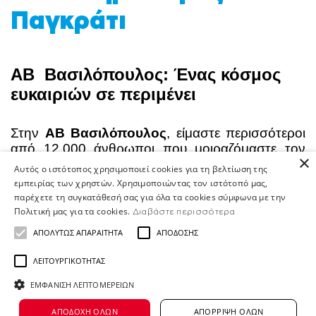
Παγκράτι
ΑΒ Βασιλόπουλος: Ένας κόσμος
ευκαιριών σε περιμένει
Στην
ΑΒ Βασιλόπουλος
, είμαστε περισσότεροι
από 12.000 άνθρωποι που μοιραζόμαστε τον
×
ίδιο σκοπό: να δίνουμε καθημερινά τον καλύτερό
Αυτός ο ιστότοπος χρησιμοποιεί cookies για τη βελτίωση της
μας εαυτό για να κάνουμε τη διαφορά στις ζωές
εμπειρίας των χρηστών. Χρησιμοποιώντας τον ιστότοπό μας,
των ανθρώπων. Με παρουσία σε όλη την
παρέχετε τη συγκατάθεσή σας για όλα τα cookies σύμφωνα με την
Ελλάδα - από καταστήματα και κεντρικά γραφεία
Πολιτική μας για τα cookies.
Διαβάστε περισσότερα
μέχρι κέντρα διανομής και το Home Shop Center
ΑΠΟΛΎΤΩΣ ΑΠΑΡΑΊΤΗΤΑ
ΑΠΌΔΟΣΗΣ
με περισσότερες από 500 Ειδικότητες -
δημιουργούμε αμέτρητες ευκαιρίες ανάπτυξης, σε
ΛΕΙΤΟΥΡΓΙΚΌΤΗΤΑΣ
ένα περιβάλλον που σέβεται και φροντίζει κάθε
ΕΜΦΆΝΙΣΗ ΛΕΠΤΟΜΕΡΕΙΏΝ
μέλος της ομάδας μας. Με τη δύναμη του
παγκόσμιου ομίλου της Ahold Delhaize και ως
ΑΠΟΔΟΧΉ ΌΛΩΝ
ΑΠΌΡΡΙΨΗ ΌΛΩΝ