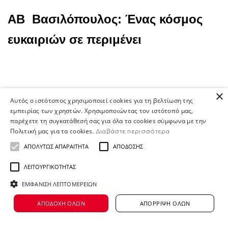
ΑΒ Βασιλόπουλος: Ένας κόσμος
ευκαιριών σε περιμένει
×
Στην ΑΒ Βασιλόπουλος, είμαστε
Αυτός ο ιστότοπος χρησιμοποιεί cookies για τη βελτίωση της
εμπειρίας των χρηστών. Χρησιμοποιώντας τον ιστότοπό μας,
περισσότεροι από 12.000 άνθρωποι
παρέχετε τη συγκατάθεσή σας για όλα τα cookies σύμφωνα με την
που μοιραζόμαστε τον ίδιο σκοπό: να δίνουμε καθ
Πολιτική μας για τα cookies.
Διαβάστε περισσότερα
εαυτό για
ΑΠΟΛΎΤΩΣ ΑΠΑΡΑΊΤΗΤΑ
ΑΠΌΔΟΣΗΣ
να κάνουμε τη διαφορά στις ζωές των ανθρώπων.
ΛΕΙΤΟΥΡΓΙΚΌΤΗΤΑΣ
- από καταστήματα
ΕΜΦΆΝΙΣΗ ΛΕΠΤΟΜΕΡΕΙΏΝ
και κεντρικά γραφεία μέχρι κέντρα διανομής
ΑΠΟΔΟΧΉ ΌΛΩΝ
ΑΠΌΡΡΙΨΗ ΌΛΩΝ
και το Home Shop Center με περισσότερες από