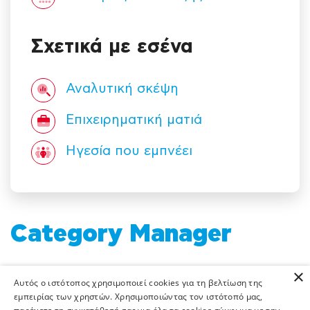
Σχετικά με εσένα
Αναλυτική σκέψη
Επιχειρηματική ματιά
Ηγεσία που εμπνέει
Category Manager
×
Αυτός ο ιστότοπος χρησιμοποιεί cookies για τη βελτίωση της
Η κενή αυτή θέση δεν είναι πλέον διαθέσιμη
εμπειρίας των χρηστών. Χρησιμοποιώντας τον ιστότοπό μας,