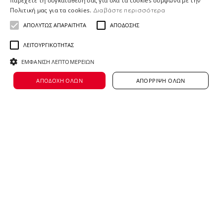
παρέχετε τη συγκατάθεσή σας για όλα τα cookies σύμφωνα με την
Πολιτική μας για τα cookies.
Διαβάστε περισσότερα
AB Vassilopoulos: A world of opportunities
ΑΠΟΛΎΤΩΣ ΑΠΑΡΑΊΤΗΤΑ
ΑΠΌΔΟΣΗΣ
awaits you
ΛΕΙΤΟΥΡΓΙΚΌΤΗΤΑΣ
At AB Vassilopoulos, we are more than 12,000
ΕΜΦΆΝΙΣΗ ΛΕΠΤΟΜΕΡΕΙΏΝ
people sharing the same purpose: to give our
ΑΠΟΔΟΧΉ ΌΛΩΝ
ΑΠΌΡΡΙΨΗ ΌΛΩΝ
best every day and make a difference in
people’s lives. With a presence across Greece -
from stores and offices to distribution centers
and our Home Shop Center with more than 500
job roles - we offer countless opportunities for
growth, in an environment that respects and
supports every team member. As part of the
global
Ahold Delhaize
group and one of the
most dynamic brands in Greece, we are proud to
consistently be recognized as a
Top Employer
.