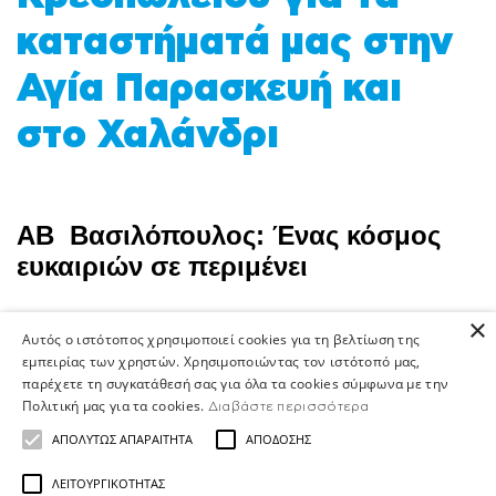
καταστήματά μας στην
Αγία Παρασκευή και
στο Χαλάνδρι
ΑΒ Βασιλόπουλος: Ένας κόσμος
ευκαιριών σε περιμένει
×
Στην
ΑΒ Βασιλόπουλος
, είμαστε περισσότεροι
Αυτός ο ιστότοπος χρησιμοποιεί cookies για τη βελτίωση της
από 12.000 άνθρωποι που μοιραζόμαστε τον
εμπειρίας των χρηστών. Χρησιμοποιώντας τον ιστότοπό μας,
ίδιο σκοπό: να δίνουμε καθημερινά τον καλύτερό
παρέχετε τη συγκατάθεσή σας για όλα τα cookies σύμφωνα με την
μας εαυτό για να κάνουμε τη διαφορά στις ζωές
Πολιτική μας για τα cookies.
Διαβάστε περισσότερα
των ανθρώπων. Με παρουσία σε όλη την
ΑΠΟΛΎΤΩΣ ΑΠΑΡΑΊΤΗΤΑ
ΑΠΌΔΟΣΗΣ
Ελλάδα - από καταστήματα και κεντρικά γραφεία
μέχρι κέντρα διανομής και το Home Shop Center
ΛΕΙΤΟΥΡΓΙΚΌΤΗΤΑΣ