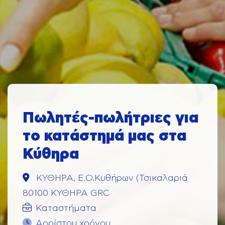
Πωλητές-πωλήτριες για
το κατάστημά μας στα
Κύθηρα
ΚΥΘΗΡΑ, Ε.Ο.Κυθήρων (Τσικαλαριά
80100 ΚΥΘΗΡΑ GRC
Καταστήματα
Αορίστου χρόνου