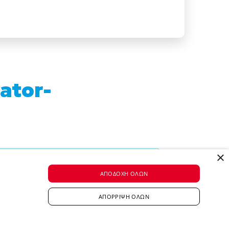
ator-
×
ΑΠΟΔΟΧΉ ΌΛΩΝ
ΑΠΌΡΡΙΨΗ ΌΛΩΝ
ay and make a difference in people’s lives.
er with more than 500 Job roles - we offer