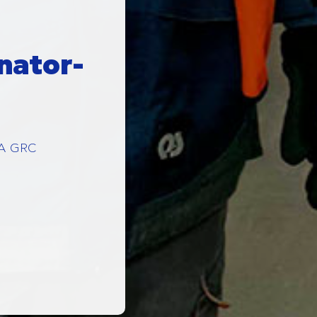
nator-
Α GRC