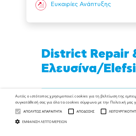
Ευκαιρίες Ανάπτυξης
District Repair
Ελευσίνα/Elefs
Η κενή αυτή θέση δεν είναι πλέον
Αυτός ο ιστότοπος χρησιμοποιεί cookies για τη βελτίωση της εμπε
συγκατάθεσή σας για όλα τα cookies σύμφωνα με την Πολιτική μας γ
AB Vassilopoulos: A world 
ΑΠΟΛΎΤΩΣ ΑΠΑΡΑΊΤΗΤΑ
ΑΠΌΔΟΣΗΣ
ΛΕΙΤΟΥΡΓΙΚΌΤΗ
ΕΜΦΆΝΙΣΗ ΛΕΠΤΟΜΕΡΕΙΏΝ
At AB Vassilopoulos, we are more than 12,0
With a presence across Greece - from stor