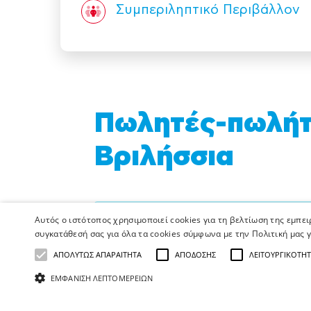
Συμπεριληπτικό Περιβάλλον
Πωλητές-πωλήτρ
Βριλήσσια
Η κενή αυτή θέση δεν είναι πλέον
Αυτός ο ιστότοπος χρησιμοποιεί cookies για τη βελτίωση της εμπε
συγκατάθεσή σας για όλα τα cookies σύμφωνα με την Πολιτική μας γ
Ο Όμιλος ΑΛΦΑ ΒΗΤΑ ΒΑΣΙΛΟ
ΑΠΟΛΎΤΩΣ ΑΠΑΡΑΊΤΗΤΑ
ΑΠΌΔΟΣΗΣ
ΛΕΙΤΟΥΡΓΙΚΌΤΗ
ΕΜΦΆΝΙΣΗ ΛΕΠΤΟΜΕΡΕΙΏΝ
τροφίμων με περισσότερα από