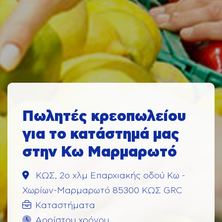
Πωλητές κρεοπωλείου
για το κατάστημά μας
στην Κω Μαρμαρωτό
ΚΩΣ, 2ο χλμ Επαρχιακής οδού Κω -
Χωρίων-Μαρμαρωτό 85300 ΚΩΣ GRC
Καταστήματα
Αορίστου χρόνου