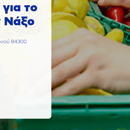
για το
ν Νάξο
κιού 84300