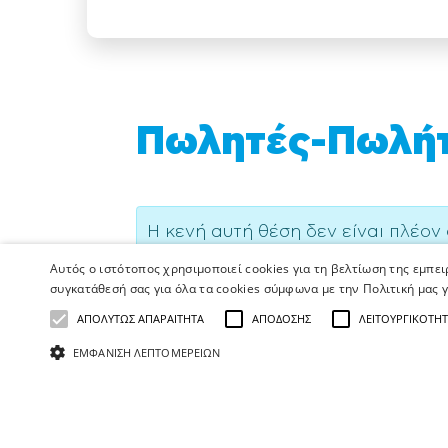
Πωλητές-Πωλήτρ
Η κενή αυτή θέση δεν είναι πλέον
Αυτός ο ιστότοπος χρησιμοποιεί cookies για τη βελτίωση της εμπε
ΑΒ Βασιλόπουλος: Ένας κό
συγκατάθεσή σας για όλα τα cookies σύμφωνα με την Πολιτική μας γ
ΑΠΟΛΎΤΩΣ ΑΠΑΡΑΊΤΗΤΑ
ΑΠΌΔΟΣΗΣ
ΛΕΙΤΟΥΡΓΙΚΌΤΗ
ΕΜΦΆΝΙΣΗ ΛΕΠΤΟΜΕΡΕΙΏΝ
Στην ΑΒ Βασιλόπουλος, είμαστε πε
που μοιραζόμαστε τον ίδιο σκοπό: ν