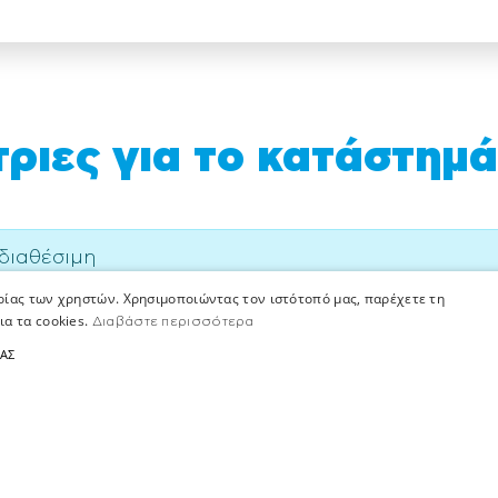
ιες για το κατάστημά
 διαθέσιμη
ιρίας των χρηστών. Χρησιμοποιώντας τον ιστότοπό μας, παρέχετε τη
σμος ευκαιριών σε περιμένει
ια τα cookies.
Διαβάστε περισσότερα
ΤΑΣ
ρισσότεροι από 12.000 άνθρωποι
α δίνουμε καθημερινά τον καλύτερό μας εαυτό για