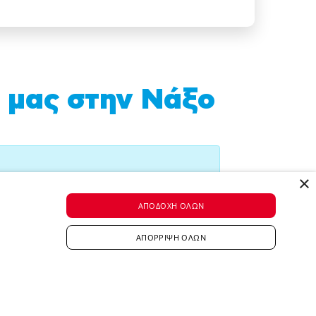
 μας στην Νάξο
×
ΑΠΟΔΟΧΉ ΌΛΩΝ
ΑΠΌΡΡΙΨΗ ΌΛΩΝ