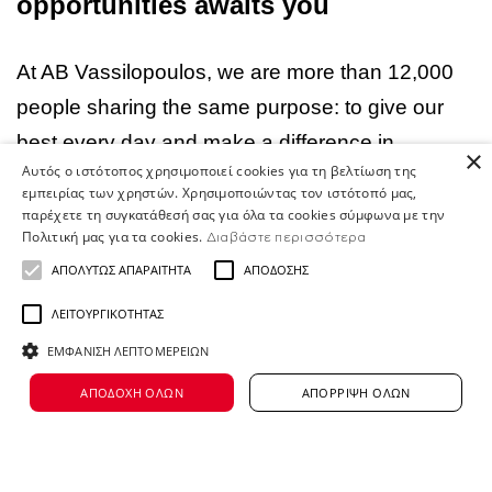
opportunities awaits you
At AB Vassilopoulos, we are more than 12,000
people sharing the same purpose: to give our
best every day and make a difference in
×
Αυτός ο ιστότοπος χρησιμοποιεί cookies για τη βελτίωση της
people’s lives. With a presence across Greece -
εμπειρίας των χρηστών. Χρησιμοποιώντας τον ιστότοπό μας,
from stores and offices to distribution centers
παρέχετε τη συγκατάθεσή σας για όλα τα cookies σύμφωνα με την
Πολιτική μας για τα cookies.
Διαβάστε περισσότερα
and our Home Shop Center with more than 500
ΑΠΟΛΎΤΩΣ ΑΠΑΡΑΊΤΗΤΑ
ΑΠΌΔΟΣΗΣ
Job roles - we offer countless opportunities for
ΛΕΙΤΟΥΡΓΙΚΌΤΗΤΑΣ
growth, in an environment that respects and
supports every team member. As part of the
ΕΜΦΆΝΙΣΗ ΛΕΠΤΟΜΕΡΕΙΏΝ
global
Ahold Delhaize
group and one of the
ΑΠΟΔΟΧΉ ΌΛΩΝ
ΑΠΌΡΡΙΨΗ ΌΛΩΝ
most dynamic brands in Greece, we are proud to
Διάβασε περισσότερα για τη
consistently be recognized as a
Top Employer.
συγκεκριμένη θέση