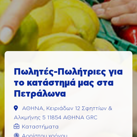
Πωλητές-Πωλήτριες για
το κατάστημά μας στα
Πετράλωνα
ΑΘΗΝΑ, Κειριάδων 12 Σφηττίων &
Αλκμήνης 5 11854 ΑΘΗΝΑ GRC
Καταστήματα
Αορίστου χρόνου