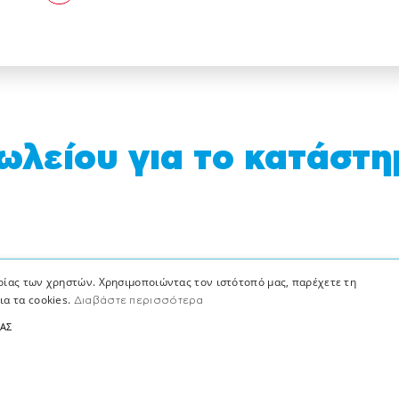
λείου για το κατάστη
 διαθέσιμη
ιρίας των χρηστών. Χρησιμοποιώντας τον ιστότοπό μας, παρέχετε τη
ια τα cookies.
Διαβάστε περισσότερα
ΠΟΥΛΟΣ είναι μία από τις μεγαλύτερες 
ΤΑΣ
 500 καταστήματα, λιανεμπορίου, χονδρικ