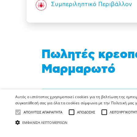
Συμπεριληπτικό Περιβάλλον
Πωλητές κρεοπω
Μαρμαρωτό
Η κενή αυτή θέση δεν είναι πλέον
Αυτός ο ιστότοπος χρησιμοποιεί cookies για τη βελτίωση της εμπε
συγκατάθεσή σας για όλα τα cookies σύμφωνα με την Πολιτική μας γ
Ο Όμιλος ΑΛΦΑ ΒΗΤΑ ΒΑΣΙΛΟ
ΑΠΟΛΎΤΩΣ ΑΠΑΡΑΊΤΗΤΑ
ΑΠΌΔΟΣΗΣ
ΛΕΙΤΟΥΡΓΙΚΌΤΗ
ΕΜΦΆΝΙΣΗ ΛΕΠΤΟΜΕΡΕΙΏΝ
τροφίμων με περισσότερα από