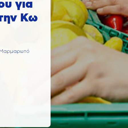
ου για
την Κω
ν-Μαρμαρωτό