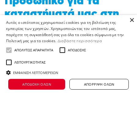
Προσωπικό για τα
καταστήματά μας στη
×
Αυτός ο ιστότοπος χρησιμοποιεί cookies για τη βελτίωση της
Δράμα
εμπειρίας των χρηστών. Χρησιμοποιώντας τον ιστότοπό μας,
παρέχετε τη συγκατάθεσή σας για όλα τα cookies σύμφωνα με την
Πολιτική μας για τα cookies.
Διαβάστε περισσότερα
ΑΠΟΛΎΤΩΣ ΑΠΑΡΑΊΤΗΤΑ
ΑΠΌΔΟΣΗΣ
Η κενή αυτή θέση δεν είναι πλέον διαθέσιμη
ΛΕΙΤΟΥΡΓΙΚΌΤΗΤΑΣ
Ο Όμιλος ΑΛΦΑ ΒΗΤΑ ΒΑΣΙΛΟΠΟΥΛΟΣ είναι
ΕΜΦΆΝΙΣΗ ΛΕΠΤΟΜΕΡΕΙΏΝ
μία από τις μεγαλύτερες αλυσίδες στο χώρο
ΑΠΟΔΟΧΉ ΌΛΩΝ
ΑΠΌΡΡΙΨΗ ΌΛΩΝ
εμπορίας τροφίμων με περισσότερα από 500
καταστήματα, λιανεμπορίου, χονδρικής
και franchise καταστήματα, και πάνω από
12.500 εργαζόμενους.
Είναι μέλος του Ομίλου Ahold Delhaize που