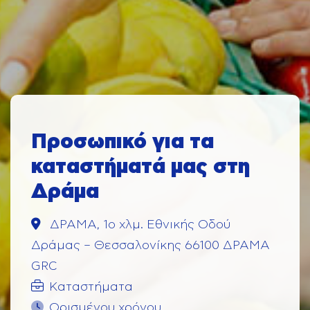
Προσωπικό για τα
καταστήματά μας στη
Δράμα
ΔΡΑΜΑ, 1o χλμ. Εθνικής Οδού
Δράμας – Θεσσαλονίκης 66100 ΔΡΑΜΑ
GRC
Καταστήματα
Ορισμένου χρόνου