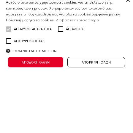
Αυτός ο ιστότοπος χρησιμοποιεί cookies για τη βελτίωση της
είναι περιζήτητοι στο χώρο του marketing/
εμπειρίας των χρηστών. Χρησιμοποιώντας τον ιστότοπό μας,
επικοινωνίας» στο οποίο θα συμμετάσχει ο
παρέχετε τη συγκατάθεσή σας για όλα τα cookies σύμφωνα με την
Πολιτική μας για τα cookies.
Διαβάστε περισσότερα
Κωνσταντίνος Δανιάς, Media Director της
ΑΠΟΛΎΤΩΣ ΑΠΑΡΑΊΤΗΤΑ
ΑΠΌΔΟΣΗΣ
ΑΒ.
ΛΕΙΤΟΥΡΓΙΚΌΤΗΤΑΣ
Σε περιμένουμε!
ΕΜΦΆΝΙΣΗ ΛΕΠΤΟΜΕΡΕΙΏΝ
ΑΠΟΔΟΧΉ ΌΛΩΝ
ΑΠΌΡΡΙΨΗ ΌΛΩΝ
📅29 & 30 Μαρτίου – Πανόραμα
Επιχειρηματικότητας & Σταδιοδρομίας
🕙Σάββατο 11:30 – 19:00 / Κυριακή 11:30 –
20:00
📍Μέγαρο Μουσικής Αθηνών, Βασ. Σοφίας
και Κόκκαλη, Αθήνα