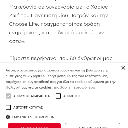
Μακεδονία σε συνεργασία με το
Χάρισε
Ζωή
του Πανεπιστημίου Πατρών και την
Choose Life
, πραγματοποίησε δράση
ενημέρωσης για τη δωρεά μυελού των
οστών.
Είμαστε περήφανοι που 80 άνθρωποί μας
×
συμμετείχαν στην ενημέρωση, ενώ περίπου
Αυτός ο ιστότοπος χρησιμοποιεί cookies για τη βελτίωση της
50 από αυτούς έγιναν εθελοντές δότες
εμπειρίας των χρηστών. Χρησιμοποιώντας τον ιστότοπό μας,
παρέχετε τη συγκατάθεσή σας για όλα τα cookies σύμφωνα με την
μυελού των οστών, χαρίζοντας έτσι ελπίδα
Πολιτική μας για τα cookies.
Διαβάστε περισσότερα
και ζωή σε συνανθρώπους μας που
ΑΠΟΛΎΤΩΣ ΑΠΑΡΑΊΤΗΤΑ
ΑΠΌΔΟΣΗΣ
βρίσκονται σε ανάγκη.
ΛΕΙΤΟΥΡΓΙΚΌΤΗΤΑΣ
ΕΜΦΆΝΙΣΗ ΛΕΠΤΟΜΕΡΕΙΏΝ
Συνεχίζουμε με μικρές κινήσεις να
προσφέρουμε αλληλεγγύη & φροντίδα όπου
ΑΠΟΔΟΧΉ ΌΛΩΝ
ΑΠΌΡΡΙΨΗ ΌΛΩΝ