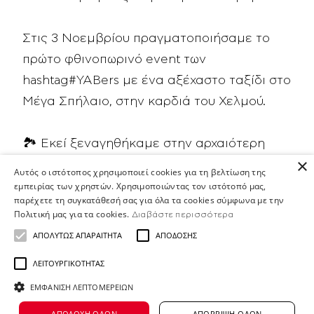
Στις 3 Νοεμβρίου πραγματοποιήσαμε το
πρώτο φθινοπωρινό event των
hashtag#YABers με ένα αξέχαστο ταξίδι στο
Μέγα Σπήλαιο, στην καρδιά του Χελμού.
🏞 Εκεί ξεναγηθήκαμε στην αρχαιότερη
×
Μονή της Ελλάδας, απολαύσαμε
Αυτός ο ιστότοπος χρησιμοποιεί cookies για τη βελτίωση της
εξαιρετικές ποικιλίες κρασιών στο Κτήμα
εμπειρίας των χρηστών. Χρησιμοποιώντας τον ιστότοπό μας,
παρέχετε τη συγκατάθεσή σας για όλα τα cookies σύμφωνα με την
Μέγα Σπήλαιο και περιηγηθήκαμε στους
Πολιτική μας για τα cookies.
Διαβάστε περισσότερα
αμπελώνες, σε υψόμετρο 800 μέτρων!.
ΑΠΟΛΎΤΩΣ ΑΠΑΡΑΊΤΗΤΑ
ΑΠΌΔΟΣΗΣ
ΛΕΙΤΟΥΡΓΙΚΌΤΗΤΑΣ
🤗 Η συγκεκριμένη πρωτοβουλία αποτέλεσε
ΕΜΦΆΝΙΣΗ ΛΕΠΤΟΜΕΡΕΙΏΝ
μια σημαντική ευκαιρία να γνωριστούμε
καλύτερα και να μοιραστούμε στιγμές που
ΑΠΟΔΟΧΉ ΌΛΩΝ
ΑΠΌΡΡΙΨΗ ΌΛΩΝ