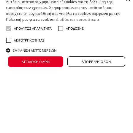
Αυτός ο ιστότοπος χρησιμοποιεί cookies για τη βελτίωση της
όλα όσα θέλεις να γίνεις… και που ξέρεις,
εμπειρίας των χρηστών. Χρησιμοποιώντας τον ιστότοπό μας,
παρέχετε τη συγκατάθεσή σας για όλα τα cookies σύμφωνα με την
ίσως να είσαι εσύ το επόμενο 🌟 της
Πολιτική μας για τα cookies.
Διαβάστε περισσότερα
ομάδας μας!
ΑΠΟΛΎΤΩΣ ΑΠΑΡΑΊΤΗΤΑ
ΑΠΌΔΟΣΗΣ
ΛΕΙΤΟΥΡΓΙΚΌΤΗΤΑΣ
Βρες εδώ περισσότερα νέα μας
ΕΜΦΆΝΙΣΗ ΛΕΠΤΟΜΕΡΕΙΏΝ
κοινοποίηση
ΑΠΟΔΟΧΉ ΌΛΩΝ
ΑΠΌΡΡΙΨΗ ΌΛΩΝ
Έχεις βρει τη θέση
εργασίας που
αναζητάς;