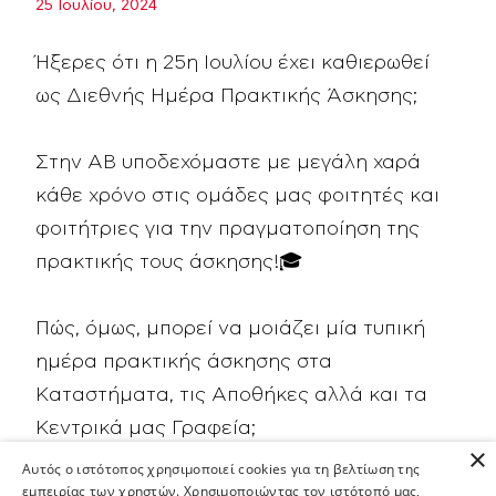
25 Ιουλίου, 2024
Ήξερες ότι η 25η Ιουλίου έχει καθιερωθεί
ως Διεθνής Ημέρα Πρακτικής Άσκησης;
Στην ΑΒ υποδεχόμαστε με μεγάλη χαρά
κάθε χρόνο στις ομάδες μας φοιτητές και
φοιτήτριες για την πραγματοποίηση της
πρακτικής τους άσκησης!🎓
Πώς, όμως, μπορεί να μοιάζει μία τυπική
ημέρα πρακτικής άσκησης στα
Καταστήματα, τις Αποθήκες αλλά και τα
Κεντρικά μας Γραφεία;
×
Αυτός ο ιστότοπος χρησιμοποιεί cookies για τη βελτίωση της
εμπειρίας των χρηστών. Χρησιμοποιώντας τον ιστότοπό μας,
📢 Μείνε συντονισμένος/η για τα μοναδικά