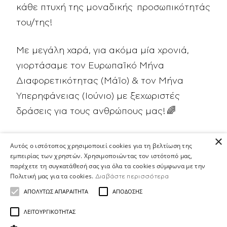
κάθε πτυχή της μοναδικής προσωπικότητάς
του/της!
Με μεγάλη χαρά, για ακόμα μία χρονιά,
γιορτάσαμε τον Ευρωπαϊκό Μήνα
Διαφορετικότητας (Μάϊο) & τον Μήνα
Υπερηφάνειας (Ιούνιο) με ξεχωριστές
δράσεις για τους ανθρώπους μας! 🌈
×
💡 Webinars
με θέμα
Αυτός ο ιστότοπος χρησιμοποιεί cookies για τη βελτίωση της
«Νευροδιαφορετικότητα & Συμπερίληψη
εμπειρίας των χρηστών. Χρησιμοποιώντας τον ιστότοπό μας,
παρέχετε τη συγκατάθεσή σας για όλα τα cookies σύμφωνα με την
στην Εργασία» και «Η
LGBTQ
+ κοινότητα
Πολιτική μας για τα cookies.
Διαβάστε περισσότερα
και οι προκλήσεις που αντιμετωπίζει στον
ΑΠΟΛΎΤΩΣ ΑΠΑΡΑΊΤΗΤΑ
ΑΠΌΔΟΣΗΣ
χώρο εργασίας», σε συνεργασία με την
HR
ΛΕΙΤΟΥΡΓΙΚΌΤΗΤΑΣ
Psychology - Today
.