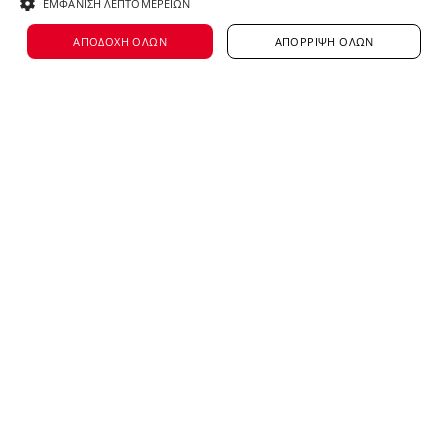
ΕΜΦΆΝΙΣΗ ΛΕΠΤΟΜΕΡΕΙΏΝ
🍿
Ιδιωτική προβολή της ταινίας «Λώξη»,
ΑΠΟΔΟΧΉ ΌΛΩΝ
ΑΠΌΡΡΙΨΗ ΌΛΩΝ
που παρουσιάζει την προσπάθεια της
Λωξάνδρας Λούκας, της πρώτης
επαγγελματίας ηθοποιού με
σύνδρομο
Down
, να αυτονομηθεί από την
οικογενειακή προστασία και να ενταχθεί
στην επαγγελματική κανονικότητα.
🎓 eLearning για τη χρήση συμπεριληπτικής
γλώσσας και την αποφυγή λέξεων, στις
οποίες μπορεί να αποδοθεί χαρακτήρας
προκατάληψης, διάκρισης ή απαξίωσης (θα
πραγματοποιηθεί τον Ιούλιο).