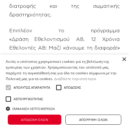
διατροφής και της σωματικής
δραστηριότητας.
Επιπλέον το πρόγραμμα
«Δράση Εθελοντισμού ΑΒ. 12 Χρόνια
Εθελοντές ΑΒ: Μαζί κάνουμε τη διαφορά!»
απέσπασε το Bronze βραβείο κάτι
×
Αυτός ο ιστότοπος χρησιμοποιεί cookies για τη βελτίωση της
που μας ενθαρρύνει να συνεχίσουμε το
εμπειρίας των χρηστών. Χρησιμοποιώντας τον ιστότοπό μας,
παρέχετε τη συγκατάθεσή σας για όλα τα cookies σύμφωνα με την
πράσινο και επιτυχημένο ταξίδι μας.
Πολιτική μας για τα cookies.
Διαβάστε περισσότερα
ΑΠΟΛΎΤΩΣ ΑΠΑΡΑΊΤΗΤΑ
ΑΠΌΔΟΣΗΣ
ΛΕΙΤΟΥΡΓΙΚΌΤΗΤΑΣ
ΕΜΦΆΝΙΣΗ ΛΕΠΤΟΜΕΡΕΙΏΝ
ΑΠΟΔΟΧΉ ΌΛΩΝ
ΑΠΌΡΡΙΨΗ ΌΛΩΝ