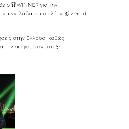
αβείο 🏆WINNER για την
», ενώ λάβαμε επιπλέον 🥇 2 Gold,
ρήσεις στην Ελλάδα, καθώς
ια την αειφόρο ανάπτυξη.