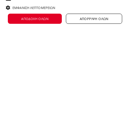
ΕΜΦΆΝΙΣΗ ΛΕΠΤΟΜΕΡΕΙΏΝ
ΑΠΟΔΟΧΉ ΌΛΩΝ
ΑΠΌΡΡΙΨΗ ΌΛΩΝ
Βρες εδώ περισσότερα νέα μας
κοινοποίηση
Έχεις βρει τη θέση
εργασίας που
αναζητάς;