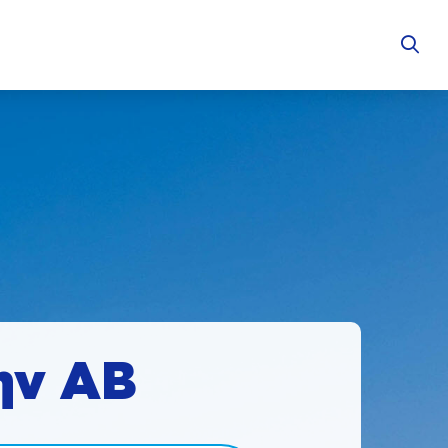
ην ΑΒ